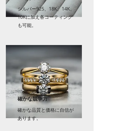
シルバー925、18K、14K、
10Kに加え各コーティング
も可能。
確かな競争力
確かな品質と価格に自信が
あります。